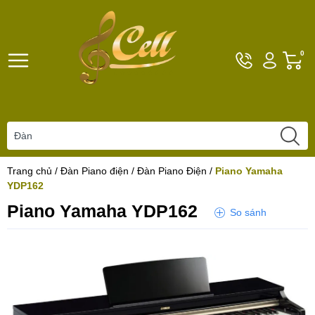
Hotline
Tài
G
0
096101792
khoản
h
Hello,
T
Khách
t
Trang chủ
/
Đàn Piano điện
/
Đàn Piano Điện
/
Piano Yamaha
YDP162
Piano Yamaha YDP162
So sánh
Yêu thích