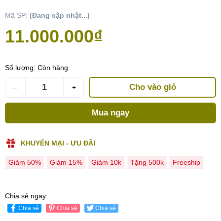
Mã SP:
(Đang cập nhật...)
11.000.000₫
Số lượng:
Còn hàng
Cho vào giỏ
–
+
Mua ngay
KHUYẾN MẠI - ƯU ĐÃI
Giảm 50%
Giảm 15%
Giảm 10k
Tặng 500k
Freeship
Chia sẻ ngay:
Chia sẻ
Chia sẻ
Chia sẻ