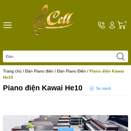
Hotline
Tài
G
0
096101792
khoản
h
Hello,
T
Khách
t
Trang chủ
/
Đàn Piano điện
/
Đàn Piano Điện
/
Piano điện Kawai
He10
Piano điện Kawai He10
So sánh
Yêu thích