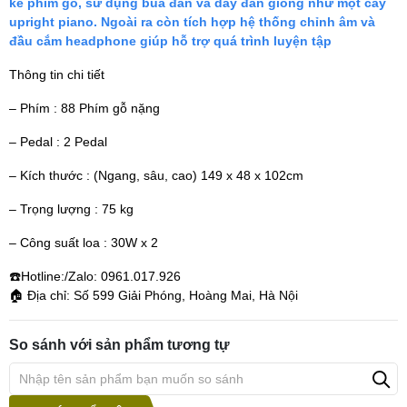
kế phím gỗ, sử dụng búa đàn và dây đàn giống như một cây
upright piano. Ngoài ra còn tích hợp hệ thống chỉnh âm và
đầu cắm headphone giúp hỗ trợ quá trình luyện tập
Thông tin chi tiết
– Phím : 88 Phím gỗ nặng
– Pedal : 2 Pedal
– Kích thước : (Ngang, sâu, cao) 149 x 48 x 102cm
– Trọng lượng : 75 kg
– Công suất loa : 30W x 2
☎️Hotline:/Zalo: 0961.017.926
🏠 Địa chỉ: Số 599 Giải Phóng, Hoàng Mai, Hà Nội
So sánh với sản phẩm tương tự