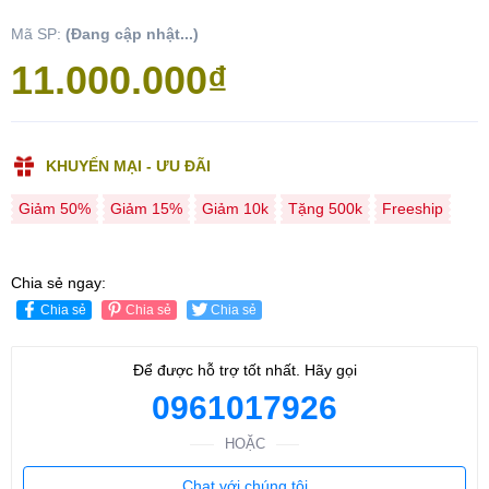
Mã SP:
(Đang cập nhật...)
11.000.000₫
KHUYẾN MẠI - ƯU ĐÃI
Giảm 50%
Giảm 15%
Giảm 10k
Tặng 500k
Freeship
Chia sẻ ngay:
Chia sẻ
Chia sẻ
Chia sẻ
Để được hỗ trợ tốt nhất. Hãy gọi
0961017926
HOẶC
Chat với chúng tôi