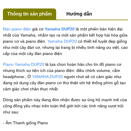
Thông tin sản phẩm
Hướng dẫn
Đàn piano điện
giả cơ
Yamaha DUP20
là một phiên bản hiện đại
nhất của Yamaha, nhằm tạo ra một sản phẩm kết hợp hài hòa giữa
piano cơ và piano điện.
Yamaha DUP20
có thiết kế tuyệt đẹp giống
như một cây đàn cơ, nhưng lại trang bị nhiều tính năng ưu việt, cao
cấp của một cây đàn piano điện.
Piano Yamaha DUP20
là lựa chọn hoàn hảo cho tín đồ piano cơ
nhưng thích sự tiện ích của piano điện: điều chỉnh volume, cắm
headphone...Ở
YAMAHA DUP20
người chơi sẽ có cảm giác như
đang sử dụng cây đàn piano cơ thứ thiệt với hệ thống phím gỗ tạo
cảm giác chơi chân thực nhất.
Dòng sản phẩm này đang đón nhận được sự ủng hộ mạnh mẽ của
cộng đồng yêu nhạc trên toàn thế giới bởi các tính năng vượt trội
như sau:
- Âm Thanh giống Piano