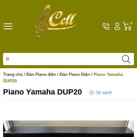
Hotline
Tài
G
0
096101792
khoản
h
Hello,
T
Khách
t
Trang chủ
/
Đàn Piano điện
/
Đàn Piano Điện
/
Piano Yamaha
DUP20
Piano Yamaha DUP20
So sánh
Yêu thích