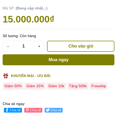
Mã SP:
(Đang cập nhật...)
15.000.000₫
Số lượng:
Còn hàng
Cho vào giỏ
–
+
Mua ngay
KHUYẾN MẠI - ƯU ĐÃI
Giảm 50%
Giảm 15%
Giảm 10k
Tặng 500k
Freeship
Chia sẻ ngay:
Chia sẻ
Chia sẻ
Chia sẻ