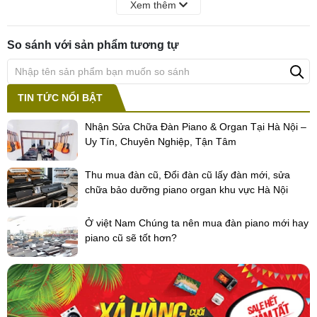
Xem thêm
Màn hình hiển thị điểm và lời nhạc rõ ràng
Màn hình LCD thiết kế nhỏ gọn nhưng cũng rất rõ ràng giúp bạn dễ
So sánh với sản phẩm tương tự
dàng xem điểm hoặc các lời nhạc, bản đàn.
Âm thanh sống động
TIN TỨC NỔI BẬT
Tùy chọn tiếng của các nhạc cụ với âm thanh chân thực, sống
động
Nhận Sửa Chữa Đàn Piano & Organ Tại Hà Nội –
Uy Tín, Chuyên Nghiệp, Tận Tâm
Tính năng USB Audio Recording/Playback
Bạn có thể lưu lại những bài biểu diễn, kết nối vào máy tính hoặc
Thu mua đàn cũ, Đổi đàn cũ lấy đàn mới, sửa
các thiết bị di động hay chia sẻ qua internet dễ dàng.
chữa bảo dưỡng piano organ khu vực Hà Nội
Smart chord
Ở việt Nam Chúng ta nên mua đàn piano mới hay
Chức năng Smart Chord sẽ giúp bạn tạo ra những hợp âm như
piano cũ sẽ tốt hơn?
một nghệ sỹ piano chuyên nghiệp.
Chọn phong cách với Style Recommender
Chức năng Style Recommender giúp bạn dễ dàng và nhanh chóng