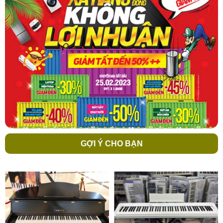
lựa chọn phong cách biểu diễn. Bạn chỉ cần chơi một đoạn nhạc và
Style Recommender sẽ nhận diện phong cách giúp bạn.
Kết nối thiết bị di động
Sử dụng cổng AUX IN để kết nối với máy nghe nhạc cầm tay hay
thậm chí là các nhạc cụ khác với chiếc DGX620và âm thanh phát
ra từ các loa tích hợp. Dòng DGX620 có hệ thống loa mạnh mẽ
phù hợp để chơi cho mọi loại nhạc.
GỢI Ý CHO BẠN