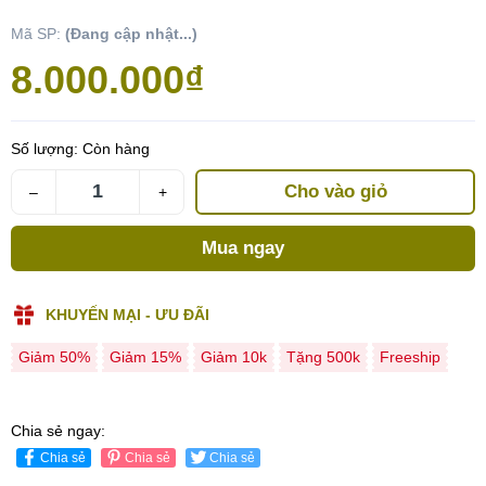
Mã SP:
(Đang cập nhật...)
8.000.000₫
Số lượng:
Còn hàng
Cho vào giỏ
–
+
Mua ngay
KHUYẾN MẠI - ƯU ĐÃI
Giảm 50%
Giảm 15%
Giảm 10k
Tặng 500k
Freeship
Chia sẻ ngay:
Chia sẻ
Chia sẻ
Chia sẻ