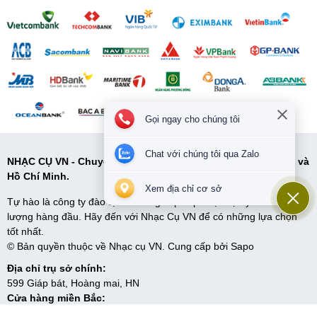
Gọi ngay cho chúng tôi
Chat với chúng tôi qua Zalo
NHẠC CỤ VN - Chuyên cung cấp các loại nhạc cụ tại Hà Nội và
Hồ Chí Minh.
Xem địa chỉ cơ sở
Tự hào là công ty đào tạo và cung cấp cấp nhạc cụ uy tín và chất
lượng hàng đầu. Hãy đến với Nhạc Cụ VN để có những lựa chọn
tốt nhất.
© Bản quyền thuộc về Nhạc cụ VN. Cung cấp bởi
Sapo
Địa chỉ trụ sở chính:
599 Giáp bát, Hoàng mai, HN
Cửa hàng miền Bắc:
599 Giải phóng, Giáp bát, Hoàng mai, HN