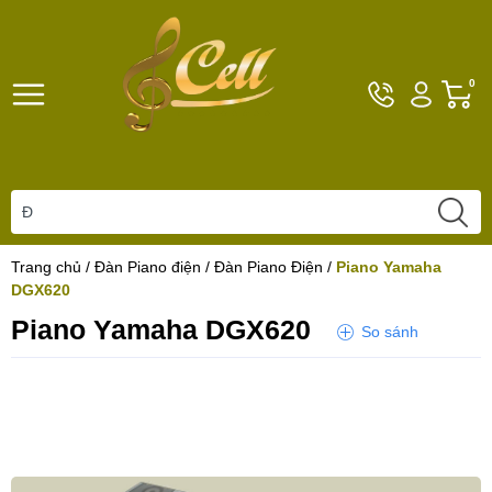
Hotline
Tài
G
0
096101792
khoản
h
Hello,
T
Khách
t
Trang chủ
/
Đàn Piano điện
/
Đàn Piano Điện
/
Piano Yamaha
DGX620
Piano Yamaha DGX620
So sánh
Yêu thích