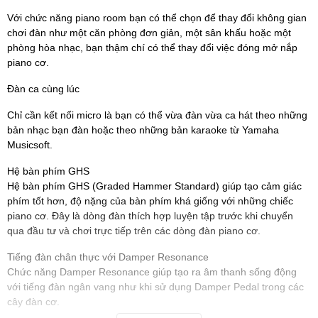
Với chức năng piano room bạn có thể chọn để thay đổi không gian
chơi đàn như một căn phòng đơn giản, một sân khấu hoặc một
phòng hòa nhạc, bạn thậm chí có thể thay đổi việc đóng mở nắp
piano cơ.
Đàn ca cùng lúc
Chỉ cần kết nối micro là bạn có thể vừa đàn vừa ca hát theo những
bản nhạc bạn đàn hoặc theo những bản karaoke từ Yamaha
Musicsoft.
Hệ bàn phím GHS
Hệ bàn phím GHS (Graded Hammer Standard) giúp tạo cảm giác
phím tốt hơn, độ nặng của bàn phím khá giống với những chiếc
piano cơ. Đây là dòng đàn thích hợp luyện tập trước khi chuyển
qua đầu tư và chơi trực tiếp trên các dòng đàn piano cơ.
Tiếng đàn chân thực với Damper Resonance
Chức năng Damper Resonance giúp tạo ra âm thanh sống động
với tiếng đàn ngân vang như khi sử dụng Damper Pedal trong các
cây đàn cơ.