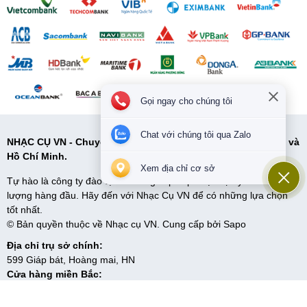
Gọi ngay cho chúng tôi
Chat với chúng tôi qua Zalo
NHẠC CỤ VN - Chuyên cung cấp các loại nhạc cụ tại Hà Nội và
Hồ Chí Minh.
Xem địa chỉ cơ sở
Tự hào là công ty đào tạo và cung cấp cấp nhạc cụ uy tín và chất
lượng hàng đầu. Hãy đến với Nhạc Cụ VN để có những lựa chọn
tốt nhất.
© Bản quyền thuộc về Nhạc cụ VN. Cung cấp bởi
Sapo
Địa chỉ trụ sở chính:
599 Giáp bát, Hoàng mai, HN
Cửa hàng miền Bắc:
599 Giải phóng, Giáp bát, Hoàng mai, HN
5