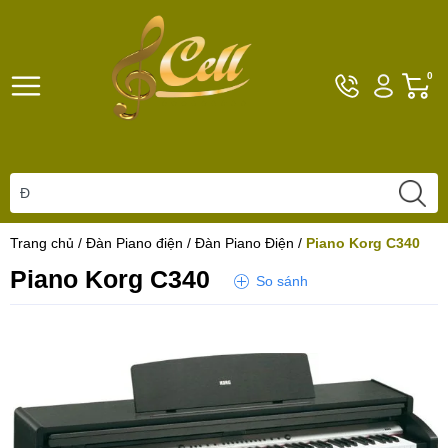
Hotline
Tài
G
0
096101792
khoản
h
Hello,
T
Khách
t
Trang chủ
/
Đàn Piano điện
/
Đàn Piano Điện
/
Piano Korg C340
Piano Korg C340
So sánh
Yêu thích