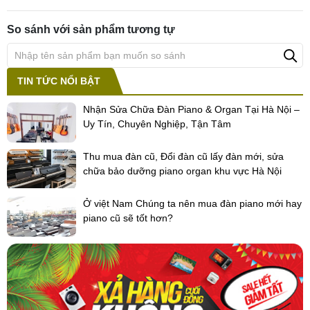
thiết cho rất nhiều tiết mục phổ biến hiện nay.
Ngoài ra còn có đàn organ nhà thờ, dây đàn, harpsichord và hơn
So sánh với sản phẩm tương tự
thế nữa. C340 cung cấp cho bạn tổng cộng ba mươi âm thanh
khác nhau. Bạn có thể sử dụng chế độ Lớp để tự do kết hợp những
âm thanh này trong màn trình diễn của mình (với cân bằng âm
lượng có thể điều chỉnh riêng).
TIN TỨC NỔI BẬT
Cuối cùng, C-340 cung cấp hồi âm và điệp khúc cho phép bạn áp
dụng hiệu ứng bằng cách nhấn một nút duy nhất. Ngoài ra còn có
Nhận Sửa Chữa Đàn Piano & Organ Tại Hà Nội –
cài đặt độ sáng giúp tăng cường độ sáng và độ trong của âm
Uy Tín, Chuyên Nghiệp, Tận Tâm
thanh.
Thu mua đàn cũ, Đổi đàn cũ lấy đàn mới, sửa
chữa bảo dưỡng piano organ khu vực Hà Nội
Ở việt Nam Chúng ta nên mua đàn piano mới hay
piano cũ sẽ tốt hơn?