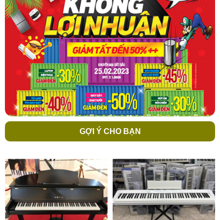
GỢI Ý CHO BẠN