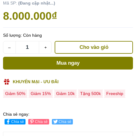
Mã SP:
(Đang cập nhật...)
8.000.000₫
Số lượng:
Còn hàng
Cho vào giỏ
–
+
Mua ngay
KHUYẾN MẠI - ƯU ĐÃI
Giảm 50%
Giảm 15%
Giảm 10k
Tặng 500k
Freeship
Chia sẻ ngay:
Chia sẻ
Chia sẻ
Chia sẻ