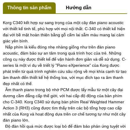
Thông tin sản phẩm
Hướng dẫn
Korg C340 kết hợp sự sang trọng của một cây đàn piano acoustic
với thiết kế tinh tế, phù hợp với mọi nội thất. C-340 có thiết kế hiện
đại với bề mặt hoàn thiện bằng gỗ cẩm lai sẫm màu mang lại cảm
giác yên bình.
Nắp phím là kiểu đóng nhẹ nhàng giống như trên đàn piano
acoustic, đảm bảo sự an tâm trong quá trình học của trẻ. Những
công cụ này được thiết kế để vận hành đơn giản và dễ sử dụng. C-
series là một ví dụ về triết lý "Piano eXperience" của Korg được
phát triển từ quá trình nghiên cứu sâu rộng về mọi khía cạnh từ tạo
âm thanh đến thiết kế hệ thống loa, với mục đích tạo ra âm thanh
đẹp nhất có thể.
Âm thanh piano trong bộ nhớ PCM được lấy mẫu từ một cây đại
dương cầm đẳng cấp thế giới, với hai cấp độ động của bàn phím
cho C-340. Korg C340 sử dụng bàn phím Real Weighted Hammer
Action 3 (RH3) cũng được tìm thấy trên các bộ tổng hợp cao cấp
nhất của Korg và hoạt động dựa trên cơ chế tương tự như một cây
đàn piano lớn.
Độ đàn hồi quá mức được loại bỏ để đảm bảo phản ứng tuyệt vời