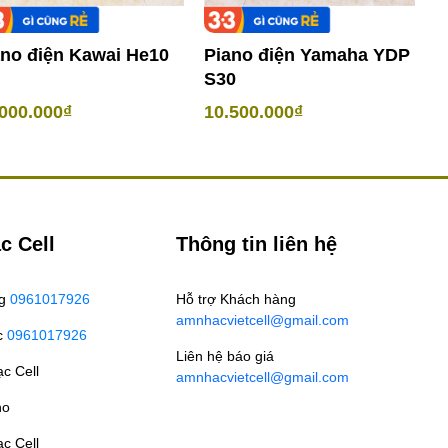
ano điện Kawai He10
Piano điện Yamaha YDP
P
S30
Y
000.000₫
10.500.000₫
7
c Cell
Thông tin liên hệ
ng
0961017926
Hỗ trợ Khách hàng
amnhacvietcell@gmail.com
c
0961017926
Liên hệ báo giá
c Cell
amnhacvietcell@gmail.com
no
c Cell