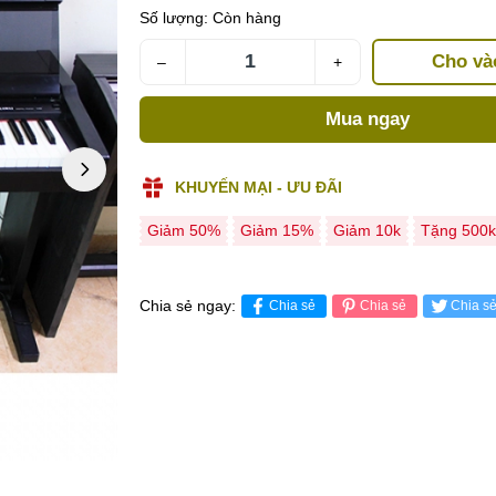
Số lượng:
Còn hàng
Cho và
–
+
Mua ngay
KHUYẾN MẠI - ƯU ĐÃI
Giảm 50%
Giảm 15%
Giảm 10k
Tặng 500k
Chia sẻ ngay:
Chia sẻ
Chia sẻ
Chia s