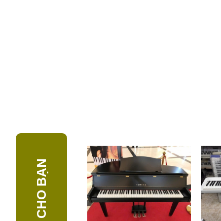
GỢI Ý CHO BẠN