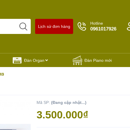
Hotline
Lịch sử đơn hàng
0961017926
Đàn Organ
Đàn Piano mới
49
Mã SP:
(Đang cập nhật...)
Yêu thích
3.500.000₫