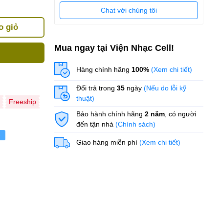
Chat với chúng tôi
o giỏ
Mua ngay tại Viện Nhạc Cell!
Hàng chính hãng
100%
(Xem chi tiết)
Đổi trả trong
35
ngày
(Nếu do lỗi kỹ
thuật)
Freeship
Bảo hành chính hãng
2 năm
, có người
đến tận nhà
(Chính sách)
ẻ
Giao hàng miễn phí
(Xem chi tiết)