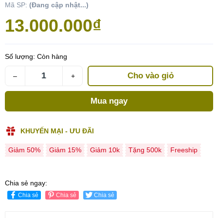
Mã SP:
(Đang cập nhật...)
13.000.000₫
Số lượng:
Còn hàng
Cho vào giỏ
–
+
Mua ngay
KHUYẾN MẠI - ƯU ĐÃI
Giảm 50%
Giảm 15%
Giảm 10k
Tặng 500k
Freeship
Chia sẻ ngay:
Chia sẻ
Chia sẻ
Chia sẻ