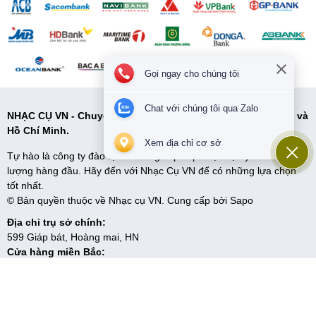
Gọi ngay cho chúng tôi
Chat với chúng tôi qua Zalo
NHẠC CỤ VN - Chuyên cung cấp các loại nhạc cụ tại Hà Nội và
Hồ Chí Minh.
Xem địa chỉ cơ sở
Tự hào là công ty đào tạo và cung cấp cấp nhạc cụ uy tín và chất
lượng hàng đầu. Hãy đến với Nhạc Cụ VN để có những lựa chọn
tốt nhất.
© Bản quyền thuộc về Nhạc cụ VN. Cung cấp bởi
Sapo
Địa chỉ trụ sở chính:
599 Giáp bát, Hoàng mai, HN
Cửa hàng miền Bắc:
599 Giải phóng, Giáp bát, Hoàng mai, HN
5
Trang chủ
Menu
Giỏ hàng
Hệ thống
Liên hệ