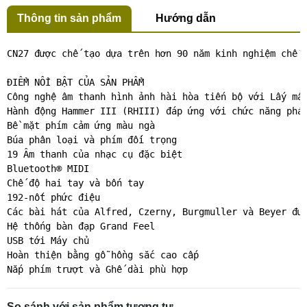
Thông tin sản phẩm
Hướng dẫn
CN27 được chế tạo dựa trên hơn 90 năm kinh nghiệm chế 
ĐIỂM NỔI BẬT CỦA SẢN PHẨM

Công nghệ âm thanh hình ảnh hài hòa tiến bộ với Lấy mẫu
Hành động Hammer III (RHIII) đáp ứng với chức năng phát
Bề mặt phím cảm ứng màu ngà

Búa phân loại và phím đối trọng

19 Âm thanh của nhạc cụ đặc biệt

Bluetooth® MIDI

Chế độ hai tay và bốn tay

192-nốt phức điệu

Các bài hát của Alfred, Czerny, Burgmuller và Beyer đượ
Hệ thống bàn đạp Grand Feel

USB tới Máy chủ

Hoàn thiện bằng gỗ hồng sắc cao cấp

Nắp phím trượt và Ghế dài phù hợp
So sánh với sản phẩm tương tự