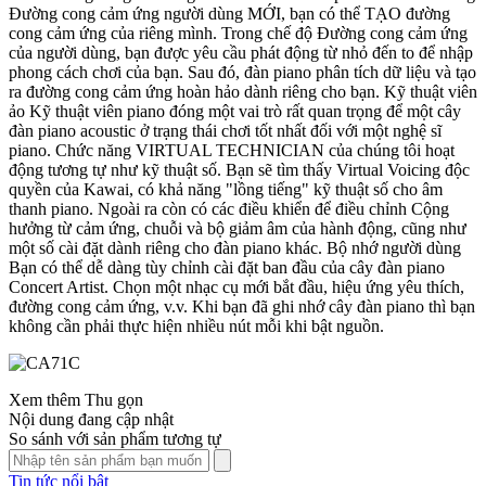
Đường cong cảm ứng người dùng MỚI, bạn có thể TẠO đường
cong cảm ứng của riêng mình. Trong chế độ Đường cong cảm ứng
của người dùng, bạn được yêu cầu phát động từ nhỏ đến to để nhập
phong cách chơi của bạn. Sau đó, đàn piano phân tích dữ liệu và tạo
ra đường cong cảm ứng hoàn hảo dành riêng cho bạn. Kỹ thuật viên
ảo Kỹ thuật viên piano đóng một vai trò rất quan trọng để một cây
đàn piano acoustic ở trạng thái chơi tốt nhất đối với một nghệ sĩ
piano. Chức năng VIRTUAL TECHNICIAN của chúng tôi hoạt
động tương tự như kỹ thuật số. Bạn sẽ tìm thấy Virtual Voicing độc
quyền của Kawai, có khả năng "lồng tiếng" kỹ thuật số cho âm
thanh piano. Ngoài ra còn có các điều khiển để điều chỉnh Cộng
hưởng từ cảm ứng, chuỗi và bộ giảm âm của hành động, cũng như
một số cài đặt dành riêng cho đàn piano khác. Bộ nhớ người dùng
Bạn có thể dễ dàng tùy chỉnh cài đặt ban đầu của cây đàn piano
Concert Artist. Chọn một nhạc cụ mới bắt đầu, hiệu ứng yêu thích,
đường cong cảm ứng, v.v. Khi bạn đã ghi nhớ cây đàn piano thì bạn
không cần phải thực hiện nhiều nút mỗi khi bật nguồn.
Xem thêm
Thu gọn
Nội dung đang cập nhật
So sánh với sản phẩm tương tự
Tin tức nổi bật