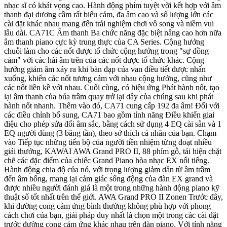
nhạc sĩ có khát vọng cao. Hành động phím tuyệt vời kết hợp với âm
thanh đại dương cầm rất biểu cảm, đa âm cao và số lượng lớn các
cài đặt khác nhau mang đến trải nghiệm chơi vô song và niềm vui
lâu dài. CA71C Âm thanh Ba chức năng đặc biệt nâng cao hơn nữa
âm thanh piano cực kỳ trung thực của CA Series. Cộng hưởng
chuỗi làm cho các nốt được tổ chức cộng hưởng trong "sự đồng
cảm" với các hài âm trên của các nốt được tổ chức khác. Cộng
hưởng giảm âm xảy ra khi bàn đạp của van điều tiết được nhấn
xuống, khiến các nốt tương cảm với nhau cộng hưởng, cũng như
các nốt liền kề với nhau. Cuối cùng, có hiệu ứng Phát hành nốt, tạo
lại âm thanh của búa trầm quay trở lại dây của chúng sau khi phát
hành nốt nhanh. Thêm vào đó, CA71 cung cấp 192 đa âm! Đối với
các điều chỉnh bổ sung, CA71 bao gồm tính năng Điều khiển giai
điệu cho phép sửa đổi âm sắc, bằng cách sử dụng 4 EQ cài sẵn và 1
EQ người dùng (3 băng tần), theo sở thích cá nhân của bạn. Chạm
vào Tiếp tục những tiến bộ của người tiền nhiệm từng đoạt nhiều
giải thưởng, KAWAI AWA Grand PRO II, 88 phím gỗ, tái hiện chặt
chẽ các đặc điểm của chiếc Grand Piano hòa nhạc EX nổi tiếng.
Hành động chia độ của nó, với trọng lượng giảm dần từ âm trầm
đến âm bổng, mang lại cảm giác sống động của đàn EX grand và
được nhiều người đánh giá là một trong những hành động piano kỹ
thuật số tốt nhất trên thế giới. AWA Grand PRO II Zonen Trước đây,
khi đường cong cảm ứng bình thường không phù hợp với phong
cách chơi của bạn, giải pháp duy nhất là chọn một trong các cài đặt
trước đường cong cảm ứng khác nhau trên đàn piano. Với tính năng