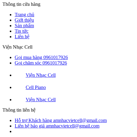
Thông tin cửa hàng
Trang chủ
Giới thiệu
Sản phẩm
Tin tức
Liên hệ
Viện Nhạc Cell
Gọi mua hàng
0961017926
Gọi chăm sóc
0961017926
Viện Nhạc Cell
Cell Piano
Viện Nhạc Cell
Thông tin liên hệ
Hỗ trợ Khách hàng
amnhacvietcell@gmail.com
Liên hệ báo giá
amnhacvietcell@gmail.com