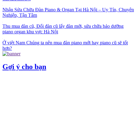
Nhận Sửa Chữa Đàn Piano & Organ Tại Hà Nội – Uy Tín, Chuyên
Nghiệp, Tận Tâm
Thu mua đàn cũ, Đổi đàn cũ lấy đàn mới, sửa chữa bảo dưỡng
piano organ khu vực Hà Nội
Ở việt Nam Chúng ta nên mua đàn piano mới hay piano cũ sẽ tốt
hơn?
Gợi ý cho bạn