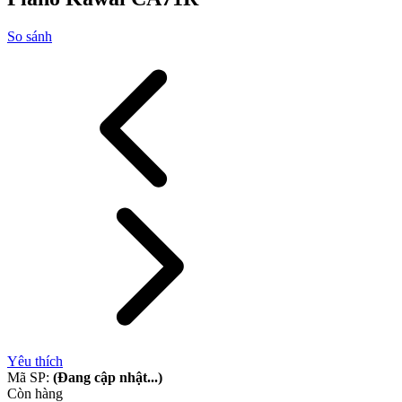
So sánh
Yêu thích
Mã SP:
(Đang cập nhật...)
Còn hàng