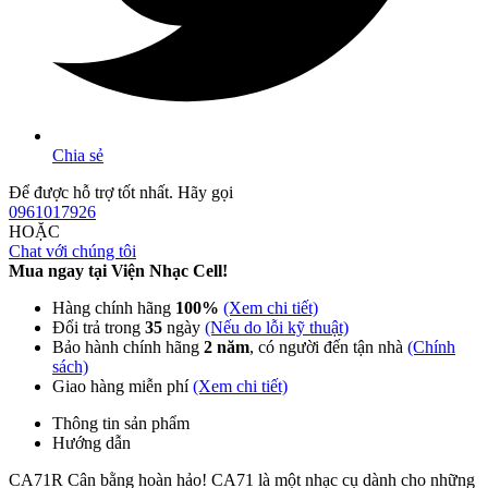
Chia sẻ
Để được hỗ trợ tốt nhất. Hãy gọi
0961017926
HOẶC
Chat với chúng tôi
Mua ngay tại Viện Nhạc Cell!
Hàng chính hãng
100%
(Xem chi tiết)
Đổi trả trong
35
ngày
(Nếu do lỗi kỹ thuật)
Bảo hành chính hãng
2 năm
, có người đến tận nhà
(Chính
sách)
Giao hàng miễn phí
(Xem chi tiết)
Thông tin sản phẩm
Hướng dẫn
CA71R Cân bằng hoàn hảo! CA71 là một nhạc cụ dành cho những