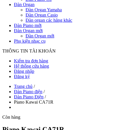
Đàn Organ
Đàn Organ Yamaha
Đàn Organ Casio
Đàn organ các hãng khác
Đàn Piano mới
Đàn Organ mới
Đàn Organ mới
Phụ kiện nhạc cụ
THÔNG TIN TÀI KHOẢN
Kiểm tra đơn hàng
Hệ thống cửa hàng
Đăng nhập
Đăng ký
Trang chủ
/
Đàn Piano điện
/
Đàn Piano Điện
/
Piano Kawai CA71R
Còn hàng
Piano Kawai CA71R