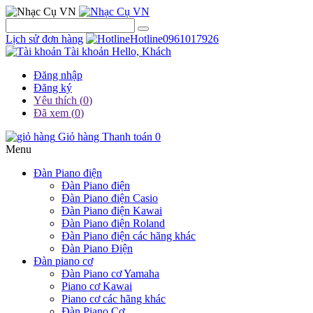
Lịch sử đơn hàng
Hotline
0961017926
Tài khoản
Hello, Khách
Đăng nhập
Đăng ký
Yêu thích (
0
)
Đã xem (
0
)
Giỏ hàng
Thanh toán
0
Menu
Đàn Piano điện
Đàn Piano điện
Đàn Piano điện Casio
Đàn Piano điện Kawai
Đàn Piano điện Roland
Đàn Piano điện các hãng khác
Đàn Piano Điện
Đàn piano cơ
Đàn Piano cơ Yamaha
Piano cơ Kawai
Piano cơ các hãng khác
Đàn Piano Cơ