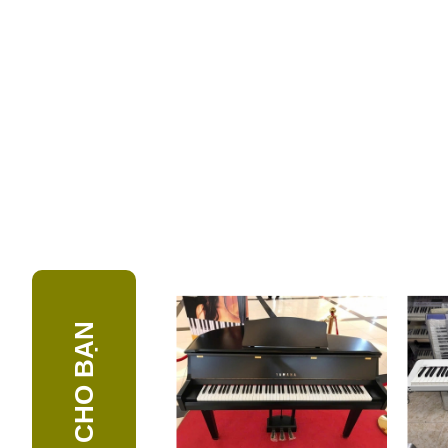
GỢI Ý CHO BẠN