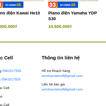
ano điện Kawai He10
Piano điện Yamaha YDP
P
S30
Y
000.000₫
10.500.000₫
7
c Cell
Thông tin liên hệ
ng
0961017926
Hỗ trợ Khách hàng
amnhacvietcell@gmail.com
c
0961017926
Liên hệ báo giá
c Cell
amnhacvietcell@gmail.com
no
c Cell