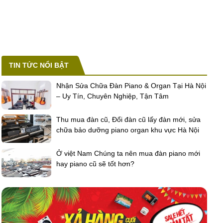
TIN TỨC NỔI BẬT
Nhận Sửa Chữa Đàn Piano & Organ Tại Hà Nội
o kỹ thuật số Technics Model SX-PX30. Cây đàn piano này 
– Uy Tín, Chuyên Nghiệp, Tận Tâm
Thu mua đàn cũ, Đổi đàn cũ lấy đàn mới, sửa
chữa bảo dưỡng piano organ khu vực Hà Nội
Ở việt Nam Chúng ta nên mua đàn piano mới
hay piano cũ sẽ tốt hơn?