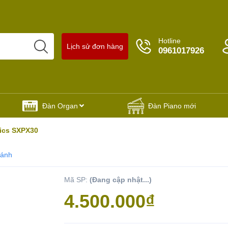
Hotline
Lịch sử đơn hàng
0961017926
Đàn Organ
Đàn Piano mới
ics SXPX30
sánh
Mã SP:
(Đang cập nhật...)
Yêu thích
4.500.000₫