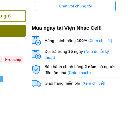
Chat với chúng tôi
o giỏ
Mua ngay tại Viện Nhạc Cell!
Hàng chính hãng
100%
(Xem chi tiết)
Đổi trả trong
35
ngày
(Nếu do lỗi kỹ
thuật)
Freeship
Bảo hành chính hãng
2 năm
, có người
đến tận nhà
(Chính sách)
ẻ
Giao hàng miễn phí
(Xem chi tiết)