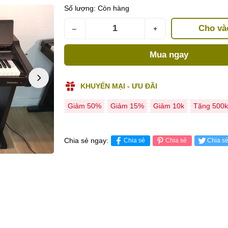
Số lượng:
Còn hàng
Cho và
–
+
Mua ngay
KHUYẾN MẠI - ƯU ĐÃI
Giảm 50%
Giảm 15%
Giảm 10k
Tặng 500k
Chia sẻ ngay:
Chia sẻ
Chia sẻ
Chia s