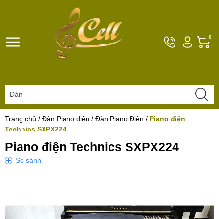
Hotline
Tài
G
0
096101792
khoản
h
Hello,
T
Khách
t
Trang chủ
/
Đàn Piano điện
/
Đàn Piano Điện
/
Piano điện
Technics SXPX224
Piano điện Technics SXPX224
So sánh
Yêu thích