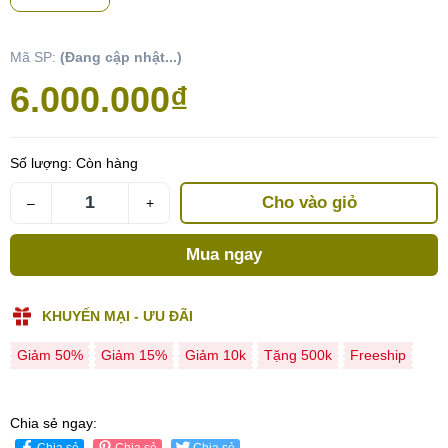
Mã SP:
(Đang cập nhật...)
6.000.000₫
Số lượng:
Còn hàng
Cho vào giỏ
–
+
Mua ngay
KHUYẾN MẠI - ƯU ĐÃI
Giảm 50%
Giảm 15%
Giảm 10k
Tặng 500k
Freeship
Chia sẻ ngay:
Chia sẻ
Chia sẻ
Chia sẻ