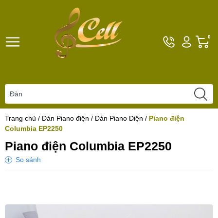
Hotline
Tài
G
0
096101792
khoản
h
Hello,
T
Khách
t
Trang chủ
/
Đàn Piano điện
/
Đàn Piano Điện
/
Piano điện
Columbia EP2250
Piano điện Columbia EP2250
So sánh
Yêu thích