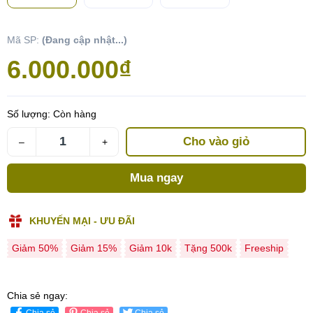
Mã SP:
(Đang cập nhật...)
6.000.000₫
Số lượng:
Còn hàng
Cho vào giỏ
–
+
Mua ngay
KHUYẾN MẠI - ƯU ĐÃI
Giảm 50%
Giảm 15%
Giảm 10k
Tặng 500k
Freeship
Chia sẻ ngay:
Chia sẻ
Chia sẻ
Chia sẻ