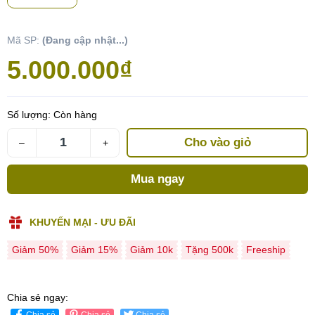
Mã SP:
(Đang cập nhật...)
5.000.000₫
Số lượng:
Còn hàng
Cho vào giỏ
–
+
Mua ngay
KHUYẾN MẠI - ƯU ĐÃI
Giảm 50%
Giảm 15%
Giảm 10k
Tặng 500k
Freeship
Chia sẻ ngay:
Chia sẻ
Chia sẻ
Chia sẻ