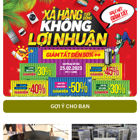
GỢI Ý CHO BẠN