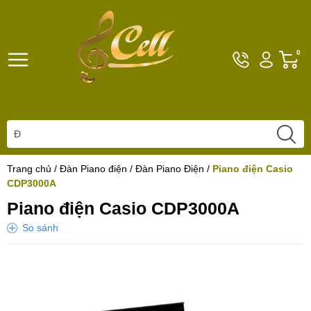
Hotline
Tài
G
0
096101792
khoản
h
Hello,
T
Khách
t
Trang chủ
/
Đàn Piano điện
/
Đàn Piano Điện
/
Piano điện Casio
CDP3000A
Piano điện Casio CDP3000A
So sánh
Yêu thích