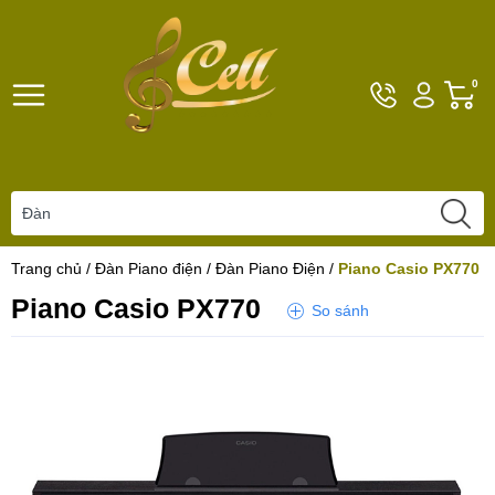
Hotline
Tài
G
0
096101792
khoản
h
Hello,
T
Khách
t
Trang chủ
/
Đàn Piano điện
/
Đàn Piano Điện
/
Piano Casio PX770
Piano Casio PX770
So sánh
Yêu thích