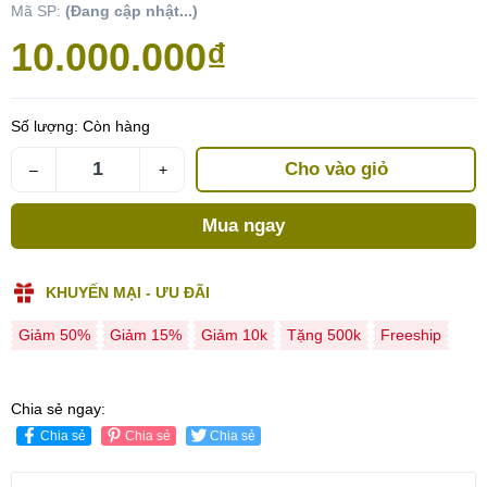
Mã SP:
(Đang cập nhật...)
10.000.000₫
Số lượng:
Còn hàng
Cho vào giỏ
–
+
Mua ngay
KHUYẾN MẠI - ƯU ĐÃI
Giảm 50%
Giảm 15%
Giảm 10k
Tặng 500k
Freeship
Chia sẻ ngay:
Chia sẻ
Chia sẻ
Chia sẻ