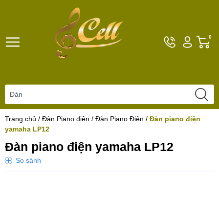
Hotline
Tài
G
0
096101792
khoản
h
Hello,
T
Khách
t
Trang chủ
/
Đàn Piano điện
/
Đàn Piano Điện
/
Đàn piano điện
yamaha LP12
Đàn piano điện yamaha LP12
So sánh
Yêu thích