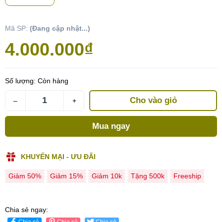
Mã SP:
(Đang cập nhật...)
4.000.000₫
Số lượng:
Còn hàng
Cho vào giỏ
–
+
Mua ngay
KHUYẾN MẠI - ƯU ĐÃI
Giảm 50%
Giảm 15%
Giảm 10k
Tặng 500k
Freeship
Chia sẻ ngay:
Chia sẻ
Chia sẻ
Chia sẻ