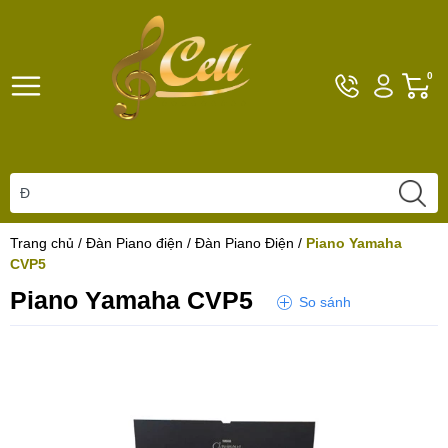
Hotline
Tài
G
0
096101792
khoản
h
Hello,
T
Khách
t
Trang chủ
/
Đàn Piano điện
/
Đàn Piano Điện
/
Piano Yamaha
CVP5
Piano Yamaha CVP5
So sánh
Yêu thích