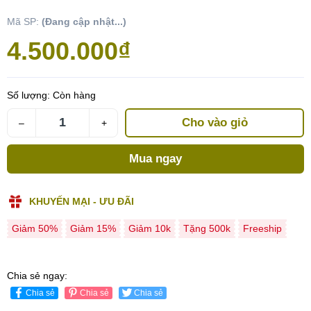
Mã SP:
(Đang cập nhật...)
4.500.000₫
Số lượng:
Còn hàng
Cho vào giỏ
–
+
Mua ngay
KHUYẾN MẠI - ƯU ĐÃI
Giảm 50%
Giảm 15%
Giảm 10k
Tặng 500k
Freeship
Chia sẻ ngay:
Chia sẻ
Chia sẻ
Chia sẻ