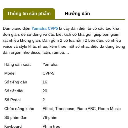
Thông tin sản phẩm
Hướng dẫn
Đàn piano điện
Yamaha CVP5
là cây đàn điện tử có cấu tạo khá
đơn giản, dể sử dụng và đặc biệt kích cỡ khá gọn giúp bạn giảm
rất nhiều không gian. Đàn gồm 2 bộ loa nằm 2 bên đàn, có nhiều
voice và style khác nhau, kèm theo một số nhạc điệu đa dạng trong
đàn organ như disco, latin, rumba,…
Hãng sản xuất
Yamaha
Model
CVP-5
Số tiếng đàn
16
Số tiết điệu
20
Số Pedal
2
Chức năng khác
Effect, Transpose, Piano ABC, Room Music
Số phím đàn
76 phím
Keyboard
Phím treo