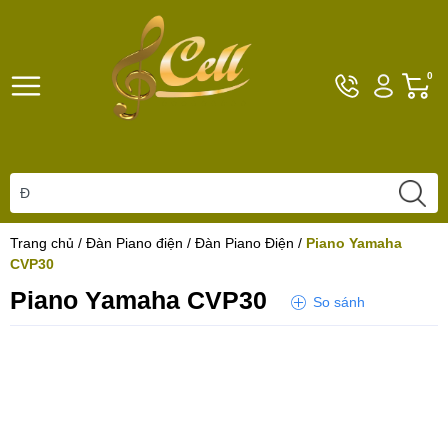
Hotline
Tài
G
0
096101792
khoản
h
Hello,
T
Khách
t
Trang chủ
/
Đàn Piano điện
/
Đàn Piano Điện
/
Piano Yamaha
CVP30
Piano Yamaha CVP30
So sánh
Yêu thích