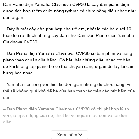
Đàn Piano điện Yamaha Clavinova CVP30 là cây đàn piano điện
được tích hợp thêm chức năng rythms có chức năng điệu nhạc như
đàn organ.
– Đây là một cây đàn phù hợp cho trẻ em, nhất là các bé dưới 10
tuổi đều rất thích những cây đàn như Đàn Đàn Piano điện Yamaha
Clavinova CVP30.
– Đàn Piano điện Yamaha Clavinova CVP30 có bàn phím và tiếng
piano theo chuẩn của hãng. Có hầu hết những điệu nhạc cơ bản
để khi không tập piano bé có thể chuyển sang organ để lấy lại cảm
hứng học nhạc.
– Yamaha nổi tiếng với thiết kế đơn giản nhưng đủ chức năng, vì
thế sẽ không quá khó để bé của bạn thao tác trên các nút bấm của
đàn.
– Đàn Piano điện Yamaha Clavinova CVP30 có chi phí hợp lý so
với giá trị sử dụng của nó, thiết kế vẻ ngoài màu đen và tối đơn
giản.
Xem thêm