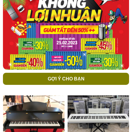
GỢI Ý CHO BẠN