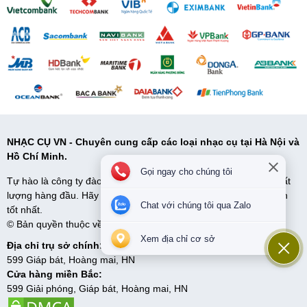
NHẠC CỤ VN - Chuyên cung cấp các loại nhạc cụ tại Hà Nội và
Hồ Chí Minh.
Gọi ngay cho chúng tôi
Tự hào là công ty đào tạo và cung cấp cấp nhạc cụ uy tín và chất
lượng hàng đầu. Hãy đến với Nhạc Cụ VN để có những lựa chọn
Chat với chúng tôi qua Zalo
tốt nhất.
© Bản quyền thuộc về Nhạc cụ VN. Cung cấp bởi
Sapo
Xem địa chỉ cơ sở
Địa chỉ trụ sở chính:
599 Giáp bát, Hoàng mai, HN
Cửa hàng miền Bắc:
599 Giải phóng, Giáp bát, Hoàng mai, HN