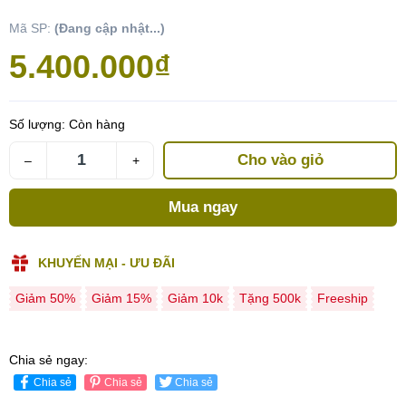
Mã SP:
(Đang cập nhật...)
5.400.000₫
Số lượng:
Còn hàng
Cho vào giỏ
–
+
Mua ngay
KHUYẾN MẠI - ƯU ĐÃI
Giảm 50%
Giảm 15%
Giảm 10k
Tặng 500k
Freeship
Chia sẻ ngay:
Chia sẻ
Chia sẻ
Chia sẻ