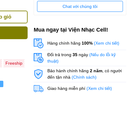
Chat với chúng tôi
o giỏ
Mua ngay tại Viện Nhạc Cell!
Hàng chính hãng
100%
(Xem chi tiết)
Đổi trả trong
35
ngày
(Nếu do lỗi kỹ
thuật)
Freeship
Bảo hành chính hãng
2 năm
, có người
đến tận nhà
(Chính sách)
ẻ
Giao hàng miễn phí
(Xem chi tiết)