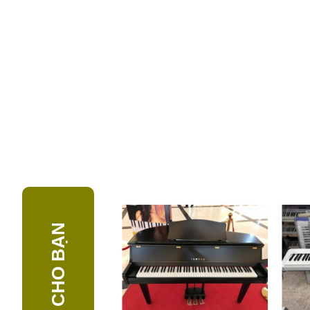
GỢI Ý CHO BẠN