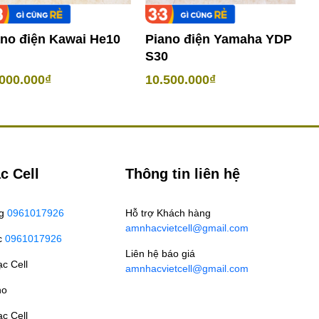
ano điện Kawai He10
Piano điện Yamaha YDP
P
S30
Y
000.000₫
10.500.000₫
7
c Cell
Thông tin liên hệ
ng
0961017926
Hỗ trợ Khách hàng
amnhacvietcell@gmail.com
c
0961017926
Liên hệ báo giá
c Cell
amnhacvietcell@gmail.com
no
c Cell