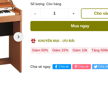
Số lượng:
Còn hàng
Cho và
–
+
Mua ngay
KHUYẾN MẠI - ƯU ĐÃI
Giảm 50%
Giảm 15%
Giảm 10k
Tặng 500k
Chia sẻ ngay:
Chia sẻ
Chia sẻ
Chia s