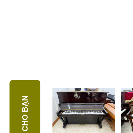
GỢI Ý CHO BẠN