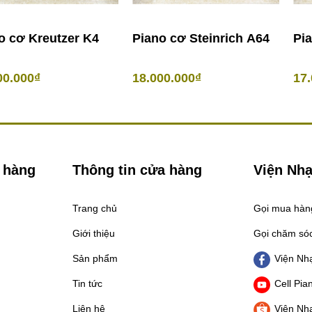
o cơ Kreutzer K4
Piano cơ Steinrich A64
Pia
00.000₫
18.000.000₫
17.
 hàng
Thông tin cửa hàng
Viện Nhạ
Trang chủ
Gọi mua hà
Giới thiệu
Gọi chăm só
Sản phẩm
Viện Nhạ
Tin tức
Cell Pia
Liên hệ
Viện Nhạ