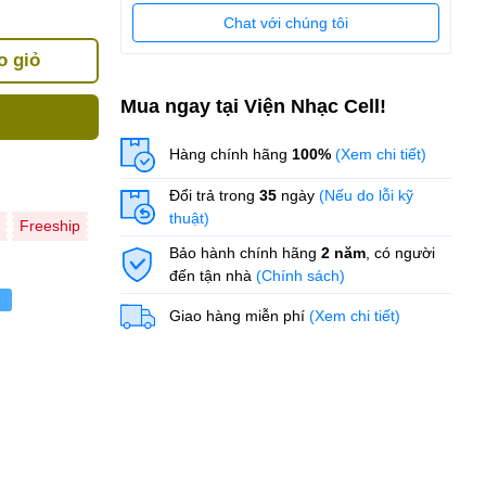
Chat với chúng tôi
o giỏ
Mua ngay tại Viện Nhạc Cell!
Hàng chính hãng
100%
(Xem chi tiết)
Đổi trả trong
35
ngày
(Nếu do lỗi kỹ
thuật)
Freeship
Bảo hành chính hãng
2 năm
, có người
đến tận nhà
(Chính sách)
ẻ
Giao hàng miễn phí
(Xem chi tiết)