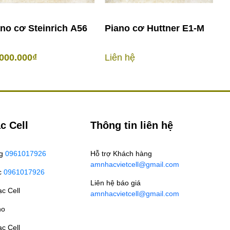
no cơ Steinrich A56
Piano cơ Huttner E1-M
P
000.000₫
Liên hệ
1
c Cell
Thông tin liên hệ
ng
0961017926
Hỗ trợ Khách hàng
amnhacvietcell@gmail.com
c
0961017926
Liên hệ báo giá
c Cell
amnhacvietcell@gmail.com
no
c Cell