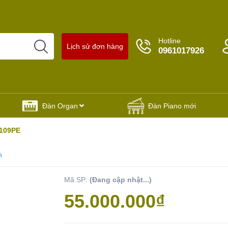
Hotline
Lịch sử đơn hàng
0961017926
Đàn Organ
Đàn Piano mới
U109PE
h
Mã SP:
(Đang cập nhật...)
Yêu thích
55.000.000₫