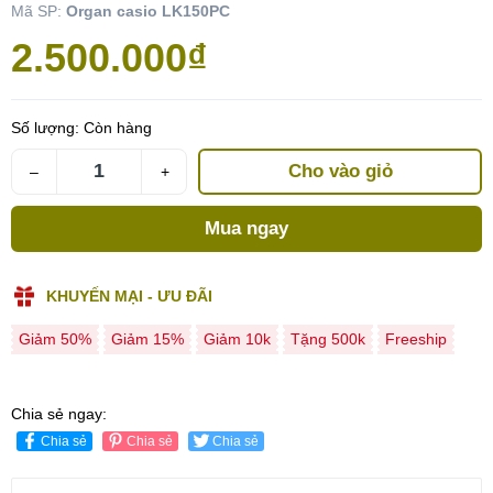
Mã SP:
Organ casio LK150PC
2.500.000₫
Số lượng:
Còn hàng
Cho vào giỏ
–
+
Mua ngay
KHUYẾN MẠI - ƯU ĐÃI
Giảm 50%
Giảm 15%
Giảm 10k
Tặng 500k
Freeship
Chia sẻ ngay:
Chia sẻ
Chia sẻ
Chia sẻ