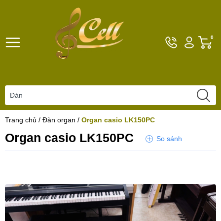
Hotline
Tài
G
0
096101792
khoản
h
Hello,
T
Khách
t
Trang chủ
/
Đàn organ
/
Organ casio LK150PC
Organ casio LK150PC
So sánh
Yêu thích