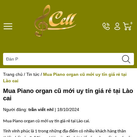
Hotline
Tài
G
0
096101792
khoản
h
Hello,
T
Khách
t
Trang chủ
/
Tin tức
/
Mua Piano organ cũ mới uy tín giá rẻ tại
Lào cai
Mua Piano organ cũ mới uy tín giá rẻ tại Lào
cai
Người đăng:
trần viết nhĩ
|
18/10/2024
Mua Piano organ cũ mới uy tín giá rẻ tại Lào cai.
Tỉnh vĩnh phúc là 1 trong những địa điểm có nhiều khách hàng thân