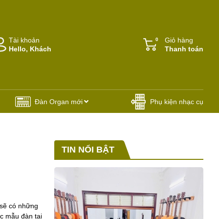
Tài khoản
Giỏ hàng
0
Hello, Khách
Thanh toán
Đàn Organ mới
Phụ kiện nhạc cụ
TIN NỔI BẬT
 sẽ có những
ác mẫu đàn tại