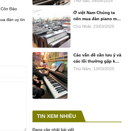
Thứ Sáu, 04/04/2025
organ khu vực Hà Nội
n Côn Đảo
Ở việt Nam Chúng ta
nên mua đàn piano mới
mua đàn uy tín
hay piano cũ sẽ tốt
Chủ Nhật, 23/03/2025
hơn?
Các vẫn đề cần lưu ý và
các lỗi thường gặp khi
mua đàn piano và
Thứ Năm, 13/03/2025
organ
TIN XEM NHIỀU
Đang cập nhật bài viết