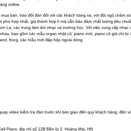
àng online.
ụ mua bán, trao đổi đàn đối với các khách hàng xa, với đội ngũ chăm s
 phù hợp nhất, giá thành hợp lí mà vẫn bảo đảm chất lượng tiêu chuẩ
ơn La, các trung tâm âm nhạc và trường học. Với việc cung cấp nhạc 
au, bao gồm các mẫu organ nhật cũ, piano mới, piano cũ giá chỉ từ 1 t
land, Korg, các mẫu mới đập hộp ngoài dòng.
w quay video kiểm tra đàn trước khi bàn giao đến quý khách hàng, đến vớ
Cell Piano, địa chỉ số 12B Đền lừ 2, Hoàng Mai, HN