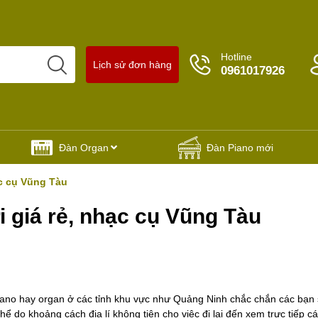
Hotline
Lịch sử đơn hàng
0961017926
Đàn Organ
Đàn Piano mới
ạc cụ Vũng Tàu
 giá rẻ, nhạc cụ Vũng Tàu
iano hay organ ở các tỉnh khu vực như Quảng Ninh chắc chắn các bạn
ể do khoảng cách địa lí không tiện cho việc đi lại đến xem trực tiếp c