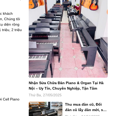
óc khách
n, Chúng tôi
cụ diện rộng
riệu, 2 triệu
Nhận Sửa Chữa Đàn Piano & Organ Tại Hà
Nội – Uy Tín, Chuyên Nghiệp, Tận Tâm
Thứ Ba, 27/05/2025
i Cell Piano
Thu mua đàn cũ, Đổi
đàn cũ lấy đàn mới, sửa
chữa bảo dưỡng piano