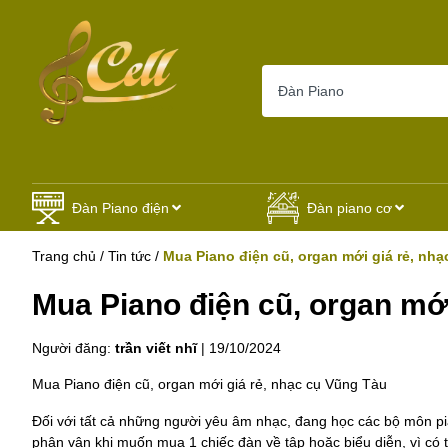
Đàn Piano điện
Đàn piano cơ
Trang chủ
/
Tin tức
/
Mua Piano điện cũ, organ mới giá rẻ, nh
Mua Piano điện cũ, organ mới
Người đăng:
trần viết nhĩ
|
19/10/2024
Mua Piano điện cũ, organ mới giá rẻ, nhạc cụ Vũng Tàu
Đối với tất cả những người yêu âm nhạc, đang học các bộ môn p
phân vân khi muốn mua 1 chiếc đàn về tập hoặc biểu diễn, vì có th