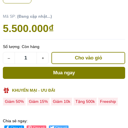
Mã SP:
(Đang cập nhật...)
5.500.000₫
Số lượng:
Còn hàng
Cho vào giỏ
–
+
Mua ngay
KHUYẾN MẠI - ƯU ĐÃI
Giảm 50%
Giảm 15%
Giảm 10k
Tặng 500k
Freeship
Chia sẻ ngay:
Chia sẻ
Chia sẻ
Chia sẻ