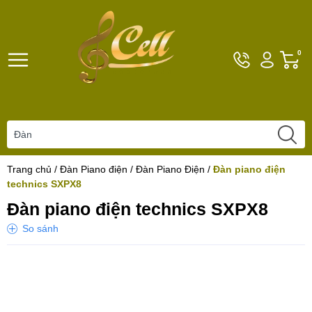
Hotline
Tài
G
0
096101792
khoản
h
Hello,
T
Khách
t
Trang chủ
/
Đàn Piano điện
/
Đàn Piano Điện
/
Đàn piano điện
technics SXPX8
Đàn piano điện technics SXPX8
So sánh
Yêu thích