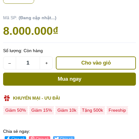
Mã SP:
(Đang cập nhật...)
8.000.000₫
Số lượng:
Còn hàng
Cho vào giỏ
–
+
Mua ngay
KHUYẾN MẠI - ƯU ĐÃI
Giảm 50%
Giảm 15%
Giảm 10k
Tặng 500k
Freeship
Chia sẻ ngay:
Chia sẻ
Chia sẻ
Chia sẻ