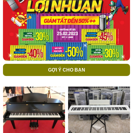
GỢI Ý CHO BẠN