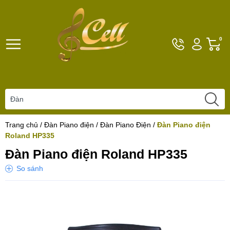
Hotline
Tài
G
0
096101792
khoản
h
Hello,
T
Khách
t
Trang chủ
/
Đàn Piano điện
/
Đàn Piano Điện
/
Đàn Piano điện
Roland HP335
Đàn Piano điện Roland HP335
So sánh
Yêu thích