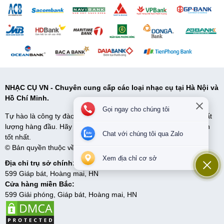
NHẠC CỤ VN - Chuyên cung cấp các loại nhạc cụ tại Hà Nội và
Hồ Chí Minh.
Gọi ngay cho chúng tôi
Tự hào là công ty đào tạo và cung cấp cấp nhạc cụ uy tín và chất
lượng hàng đầu. Hãy đến với Nhạc Cụ VN để có những lựa chọn
Chat với chúng tôi qua Zalo
tốt nhất.
© Bản quyền thuộc về Nhạc cụ VN. Cung cấp bởi
Sapo
Xem địa chỉ cơ sở
Địa chỉ trụ sở chính:
599 Giáp bát, Hoàng mai, HN
Cửa hàng miền Bắc:
599 Giải phóng, Giáp bát, Hoàng mai, HN