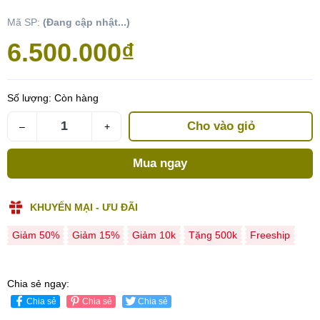
Mã SP:
(Đang cập nhật...)
6.500.000₫
Số lượng:
Còn hàng
Cho vào giỏ
–
+
Mua ngay
KHUYẾN MẠI - ƯU ĐÃI
Giảm 50%
Giảm 15%
Giảm 10k
Tặng 500k
Freeship
Chia sẻ ngay:
Chia sẻ
Chia sẻ
Chia sẻ