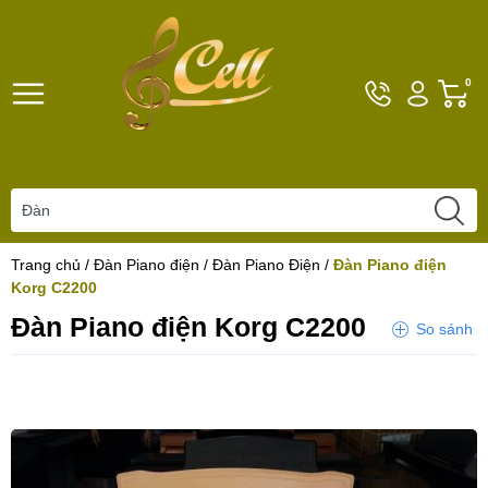
Hotline
Tài
G
0
096101792
khoản
h
Hello,
T
Khách
t
Trang chủ
/
Đàn Piano điện
/
Đàn Piano Điện
/
Đàn Piano điện
Korg C2200
Đàn Piano điện Korg C2200
So sánh
Yêu thích