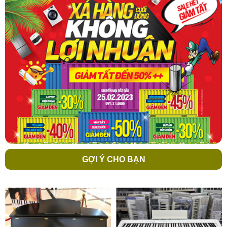
GỢI Ý CHO BẠN