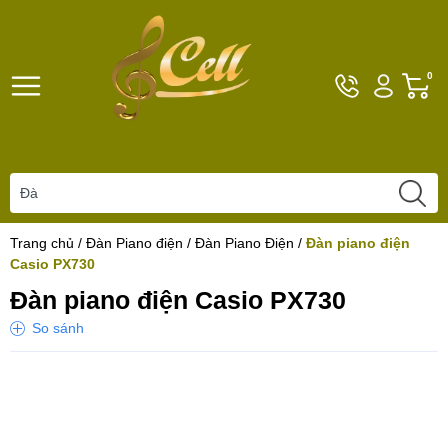
Hotline
Tài
G
0
096101792
khoản
h
Hello,
T
Khách
t
Trang chủ
/
Đàn Piano điện
/
Đàn Piano Điện
/
Đàn piano điện
Casio PX730
Đàn piano điện Casio PX730
So sánh
Yêu thích