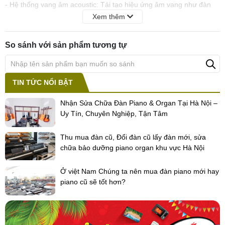
- Hệ thống vang âm acoustic: Tái tạo hiệu ứng âm vang như đàn
dương cầm.
Xem thêm
- Có thể giao tiếp MIDI với những thiết bị không cùng hãng sản
xuất
So sánh với sản phẩm tương tự
- Ghi âm và phát lại những gì đã được chơi trên bàn phím.
- Chức năng tự khóa.
TIN TỨC NỔI BẬT
Nhận Sửa Chữa Đàn Piano & Organ Tại Hà Nội –
Uy Tín, Chuyên Nghiệp, Tận Tâm
Thu mua đàn cũ, Đổi đàn cũ lấy đàn mới, sửa
chữa bảo dưỡng piano organ khu vực Hà Nội
Ở việt Nam Chúng ta nên mua đàn piano mới hay
piano cũ sẽ tốt hơn?