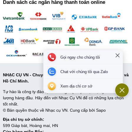
Danh sách các ngân hàng thanh toán online
Gọi ngay cho chúng tôi
Chat với chúng tôi qua Zalo
NHẠC CỤ VN - Chuyên cung cấp các loại nhạc cụ tại Hà Nội và
Hồ Chí Minh.
Xem địa chỉ cơ sở
Tự hào là công ty đào tạo và cung cấp cấp nhạc cụ uy tín và chất
lượng hàng đầu. Hãy đến với Nhạc Cụ VN để có những lựa chọn
tốt nhất.
© Bản quyền thuộc về Nhạc cụ VN. Cung cấp bởi
Sapo
Địa chỉ trụ sở chính:
599 Giáp bát, Hoàng mai, HN
Cửa hàng miền Bắc: