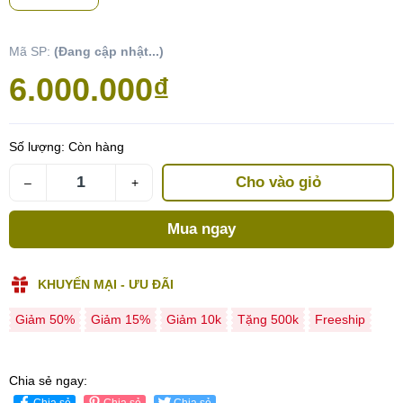
Mã SP:
(Đang cập nhật...)
6.000.000₫
Số lượng:
Còn hàng
Cho vào giỏ
–
+
Mua ngay
KHUYẾN MẠI - ƯU ĐÃI
Giảm 50%
Giảm 15%
Giảm 10k
Tặng 500k
Freeship
Chia sẻ ngay:
Chia sẻ
Chia sẻ
Chia sẻ