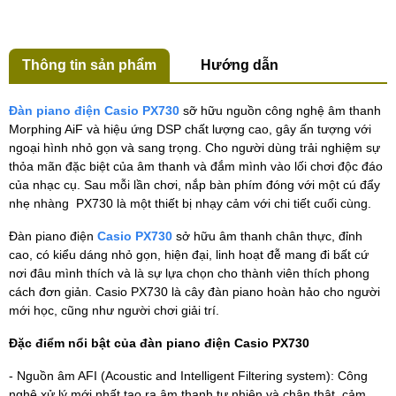
Thông tin sản phẩm
Hướng dẫn
Đàn piano điện Casio PX730
sỡ hữu nguồn công nghệ âm thanh
Morphing AiF và hiệu ứng DSP chất lượng cao, gây ấn tượng với
ngoại hình nhỏ gọn và sang trọng. Cho người dùng trải nghiệm sự
thỏa mãn đặc biệt của âm thanh và đắm mình vào lối chơi độc đáo
của nhạc cụ. Sau mỗi lần chơi, nắp bàn phím đóng với một cú đẩy
nhẹ nhàng PX730 là một thiết bị nhạy cảm với chi tiết cuối cùng.
Đàn piano điện
Casio PX730
sở hữu âm thanh chân thực, đỉnh
cao, có kiểu dáng nhỏ gọn, hiện đại, linh hoạt đễ mang đi bất cứ
nơi đâu mình thích và là sự lựa chọn cho thành viên thích phong
cách đơn giản. Casio PX730 là cây đàn piano hoàn hảo cho người
mới học, cũng như người chơi giải trí.
Đặc điểm nổi bật của đàn piano điện Casio PX730
- Nguồn âm AFI (Acoustic and Intelligent Filtering system): Công
nghệ xử lý mới nhất tạo ra âm thanh tự nhiên và chân thật, cảm