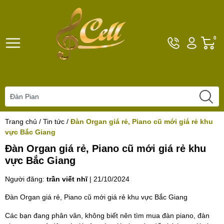
Hotline
Tài
G
0
096101792
khoản
h
Hello,
T
Khách
t
Trang chủ
/
Tin tức
/
Đàn Organ giá rẻ, Piano cũ mới giá rẻ khu
vực Bắc Giang
Đàn Organ giá rẻ, Piano cũ mới giá rẻ khu
vực Bắc Giang
Người đăng:
trần viết nhĩ
|
21/10/2024
Đàn Organ giá rẻ, Piano cũ mới giá rẻ khu vực Bắc Giang
Các bạn đang phân vân, không biết nên tìm mua đàn piano, đàn