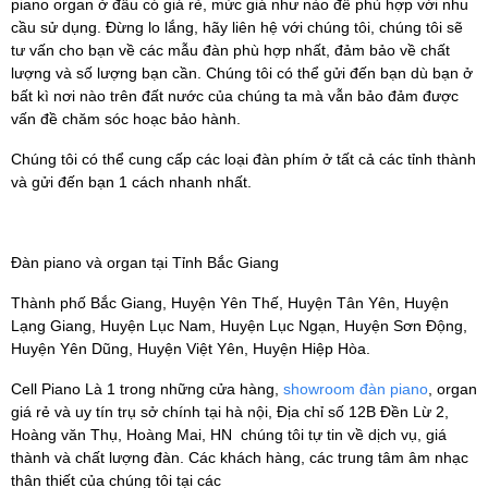
piano organ ở đâu có giá rẻ, mức giá như nào để phù hợp với nhu
cầu sử dụng. Đừng lo lắng, hãy liên hệ với chúng tôi, chúng tôi sẽ
tư vấn cho bạn về các mẫu đàn phù hợp nhất, đảm bảo về chất
lượng và số lượng bạn cần. Chúng tôi có thể gửi đến bạn dù bạn ở
bất kì nơi nào trên đất nước của chúng ta mà vẫn bảo đảm được
vấn đề chăm sóc hoạc bảo hành.
Chúng tôi có thể cung cấp các loại đàn phím ở tất cả các tỉnh thành
và gửi đến bạn 1 cách nhanh nhất.
Đàn piano và organ tại Tỉnh Bắc Giang
Thành phố Bắc Giang, Huyện Yên Thế, Huyện Tân Yên, Huyện
Lạng Giang, Huyện Lục Nam, Huyện Lục Ngạn, Huyện Sơn Động,
Huyện Yên Dũng, Huyện Việt Yên, Huyện Hiệp Hòa.
Cell Piano Là 1 trong những cửa hàng,
showroom đàn piano
, organ
giá rẻ và uy tín trụ sở chính tại hà nội, Địa chỉ số 12B Đền Lừ 2,
Hoàng văn Thụ, Hoàng Mai, HN chúng tôi tự tin về dịch vụ, giá
thành và chất lượng đàn. Các khách hàng, các trung tâm âm nhạc
thân thiết của chúng tôi tại các